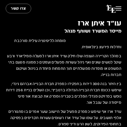
צרו קשר
עו״ד איתן ארז
מייסד המשרד ושותף מנהל
מומחה לליטיגציה עילית מורכבת
וחדלות פירעון בינלאומית.
במהלך הקריירה הענפה שלו חילק עו״ד איתן ארז למעלה ממיליארד ורבע
שקל לנושים שונים ואף ניהל עשרות מפעלים ועסקים כממונה מטעם בתי
המשפט או מוסדות ממשלתיים תוך התמחות מיוחדת בניהול ושיקום
חברות בנייה.
בין היתר בנה 300 דירות בתפקידו כמפרק חברת הבנייה אברהם גינדי,
שימש ככונס חברת הבנייה הגדולה ברנוביץ׳, וכן השלים בניית 256 דירות
נופש בפרויקט מגדלי המלכים בטבריה ומפרק את קבוצת אור סיטי
מייסודה של ענבל אור.
עו״ד ארז אף שימש כמפרק מפעיל של היישוב שער אפרים בו מתגוררים
אלפי תושבים. על שמו של עו״ד ארז רשומים עשרות תקדימים בפסיקה
בתחומי הפירוקים, לשון הרע ודיני ספורט.