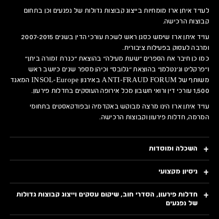
לעו״ד איתן ארז מומחיות בייצוג קבוצות גדולות של נפגעים וכן בתחום
קבוצות הרכישה.
עו״ד איתן ארז שימש כסגן ראש לשכת עורכי הדין בשנים 2007-2015
ומרבה לעסוק בפעילות ציבורית.
כמו כן חיבר את הספרים ״שעת מעילה״ בהוצאת ״כנרת זמורה ביתן״
ו״פרקליט וג׳נטלמן״ בהוצאת ״גלובס״ וכיהן מספר שנים כיושב ראש
משותף של ANTI-FRAUD FORUM באירגון INSOL-Europe המאגד
1,500 עורכי דין ורואי חשבון מכל אירופה העוסקים בחדלות פירעון.
עו״ד איתן ארז הינו מרצה מבוקש באקדמיה ובפודקאסטים בתחומי
המרמה, חדלות פירעון וקבוצות הרכישה.
השכלה ומוסדות
ניסיון מקצועי
חדלות פירעון, הסדרי חוב, שיקום עסקים וייצוג קבוצות גדולות
של נפגעים