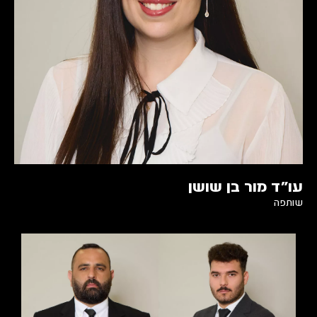
עו״ד מור בן שושן
שותפה